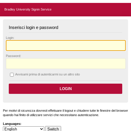
Bradley University Signin Service
Inserisci login e password
L
ogin:
P
assword:
A
vvisami prima di autenticarmi su un altro sito
Per motivi di sicurezza dovresti effettuare il logout e chiudere tutte le finestre del browser
quando hai finito di utilizzare servizi che necessitano autenticazione.
Languages: