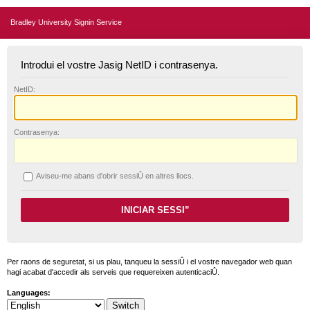
Bradley University Signin Service
Introdui el vostre Jasig NetID i contrasenya.
N
etID:
C
ontrasenya:
A
viseu-me abans d'obrir sessiÛ en altres llocs.
Per raons de seguretat, si us plau, tanqueu la sessiÛ i el vostre navegador web quan
hagi acabat d'accedir als serveis que requereixen autenticaciÛ.
Languages: