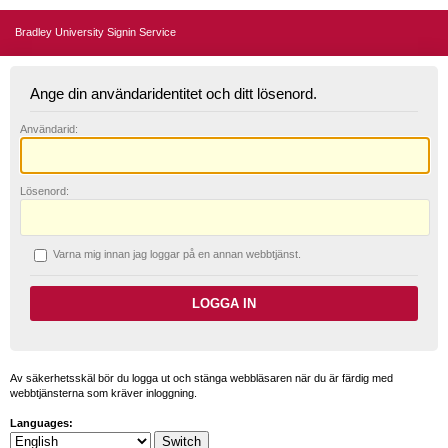
Bradley University Signin Service
Ange din användaridentitet och ditt lösenord.
A
nvändarid:
L
ösenord:
V
arna mig innan jag loggar på en annan webbtjänst.
Av säkerhetsskäl bör du logga ut och stänga webbläsaren när du är färdig med
webbtjänsterna som kräver inloggning.
Languages: