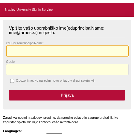
Bradley University Signin Service
Vpišite vašo uporabniško ime(eduprincipalName:
ime@arnes.si) in geslo.
edu
PersonPrincipalName:
G
eslo:
O
pozori me, ko naredim novo prijavo v drugi spletni vir.
Zaradi varnostnih razlogov, prosimo, da naredite odjavo in zaprete brskalnik, ko
zapustite spletni vir, ki je zahteval vašo avtentikacijo.
Languages: