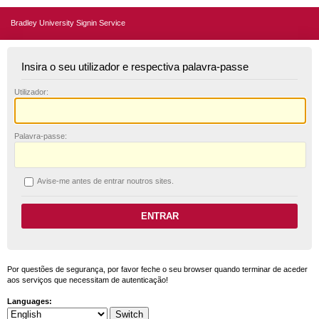
Bradley University Signin Service
Insira o seu utilizador e respectiva palavra-passe
U
tilizador:
P
alavra-passe:
A
vise-me antes de entrar noutros sites.
Por questões de segurança, por favor feche o seu browser quando terminar de aceder
aos serviços que necessitam de autenticação!
Languages: