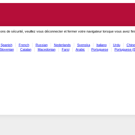
ons de sécurité, veuillez vous déconnecter et fermer votre navigateur lorsque vous avez fini
Spanish
French
Russian
Nederlands
Svenska
Italiano
Urdu
Chine
Slovenian
Catalan
Macedonian
Farsi
Arabic
Portuguese
Portuguese (B