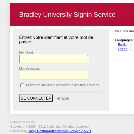
Bradley University Signin Service
Pour des rais
Entrez votre identifiant et votre mot de
Languages:
passe.
English
Czech
I
dentifiant:
M
ot de passe:
P
révenez-moi avant d'accéder à d'autres services.
Served by snape
Copyright © 2005 - 2012 Jasig, Inc. All rights reserved.
Powered by
Jasig Central Authentication Service 3.5.2.1