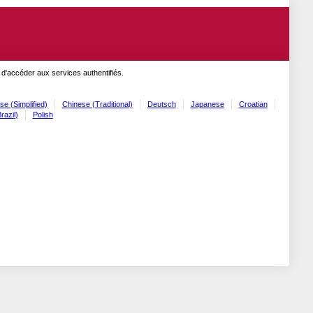
 d'accéder aux services authentifiés.
se (Simplified)
Chinese (Traditional)
Deutsch
Japanese
Croatian
razil)
Polish