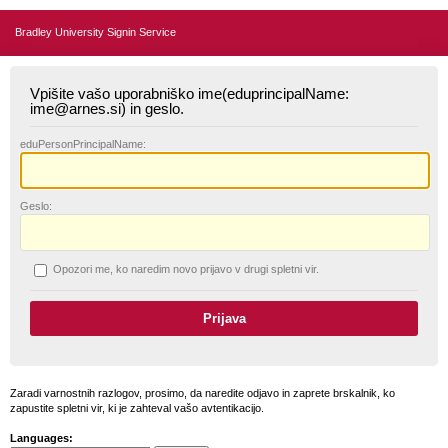
Bradley University Signin Service
Vpišite vašo uporabniško ime(eduprincipalName:
ime@arnes.si) in geslo.
edu
PersonPrincipalName:
G
eslo:
O
pozori me, ko naredim novo prijavo v drugi spletni vir.
Zaradi varnostnih razlogov, prosimo, da naredite odjavo in zaprete brskalnik, ko
zapustite spletni vir, ki je zahteval vašo avtentikacijo.
Languages: