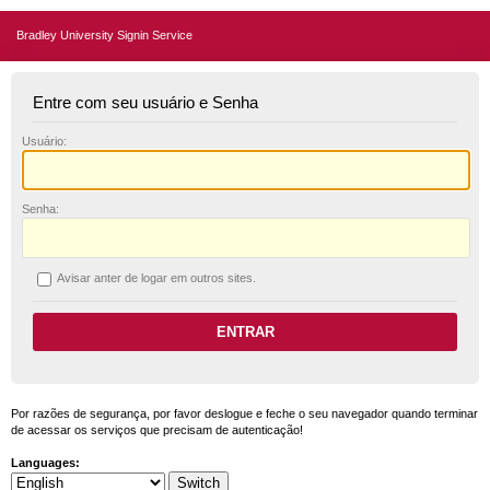
Bradley University Signin Service
Entre com seu usuário e Senha
U
suário:
S
enha:
A
visar anter de logar em outros sites.
Por razões de segurança, por favor deslogue e feche o seu navegador quando terminar
de acessar os serviços que precisam de autenticação!
Languages: