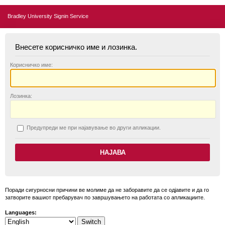
Bradley University Signin Service
Внесете корисничко име и лозинка.
К
орисничко име:
Л
озинка:
П
редупреди ме при најавување во други апликации.
Поради сигурносни причини ве молиме да не заборавите да се одјавите и да го
затворите вашиот пребарувач по завршувањето на работата со апликациите.
Languages: