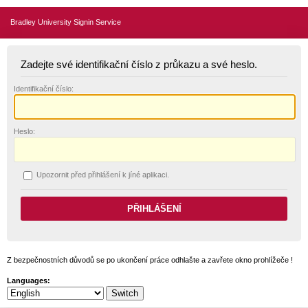
Bradley University Signin Service
Zadejte své identifikační číslo z průkazu a své heslo.
I
dentifikační číslo:
H
eslo:
U
pozornit před přihlášení k jíné aplikaci.
Z bezpečnostních důvodů se po ukončení práce odhlašte a zavřete okno prohlížeče !
Languages: