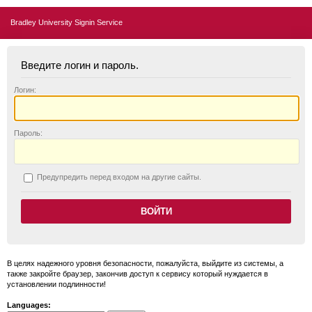
Bradley University Signin Service
Введите логин и пароль.
Логин:
П
ароль:
П
редупредить перед входом на другие сайты.
В целях надежного уровня безопасности, пожалуйста, выйдите из системы, а
также закройте браузер, закончив доступ к сервису который нуждается в
установлении подлинности!
Languages: