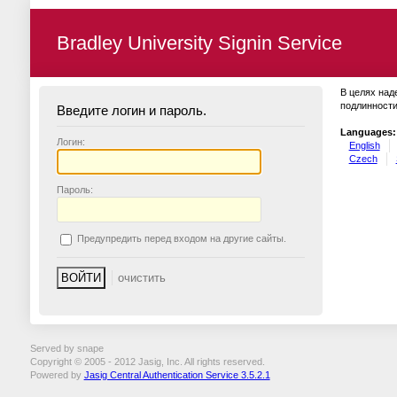
Bradley University Signin Service
В целях над
подлинности
Введите логин и пароль.
Languages:
Логин:
English
Czech
П
ароль:
П
редупредить перед входом на другие сайты.
Served by snape
Copyright © 2005 - 2012 Jasig, Inc. All rights reserved.
Powered by
Jasig Central Authentication Service 3.5.2.1