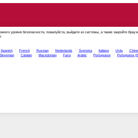
ежного уровня безопасности, пожалуйста, выйдите из системы, а также закройте брауз
!
Spanish
French
Russian
Nederlands
Svenska
Italiano
Urdu
Chine
Slovenian
Catalan
Macedonian
Farsi
Arabic
Portuguese
Portuguese (B