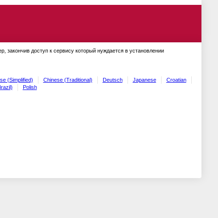
ер, закончив доступ к сервису который нуждается в установлении
se (Simplified)
Chinese (Traditional)
Deutsch
Japanese
Croatian
razil)
Polish