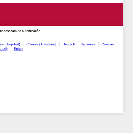
 necessitam de autenticação!
se (Simplified)
Chinese (Traditional)
Deutsch
Japanese
Croatian
razil)
Polish