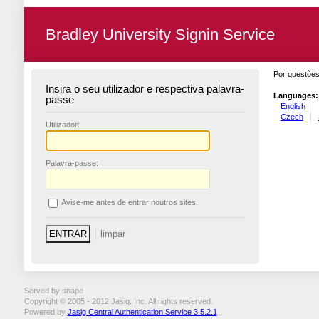
Bradley University Signin Service
Por questões
Insira o seu utilizador e respectiva palavra-
Languages:
passe
English
Czech
U
tilizador:
P
alavra-passe:
A
vise-me antes de entrar noutros sites.
Served by snape
Copyright © 2005 - 2012 Jasig, Inc. All rights reserved.
Powered by
Jasig Central Authentication Service 3.5.2.1