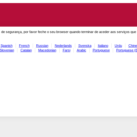
 de segurança, por favor feche o seu browser quando terminar de aceder aos serviços que
Spanish
French
Russian
Nederlands
Svenska
Italiano
Urdu
Chine
Slovenian
Catalan
Macedonian
Farsi
Arabic
Portuguese
Portuguese (B