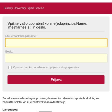
Bradley University Signin Service
Vpišite vašo uporabniško ime(eduprincipalName:
ime@arnes.si) in geslo.
edu
PersonPrincipalName:
G
eslo:
O
pozori me, ko naredim novo prijavo v drugi spletni vir.
Zaradi varnostnih razlogov, prosimo, da naredite odjavo in zaprete brskalnik, ko
zapustite spletni vir, ki je zahteval vašo avtentikacijo.
Languages: