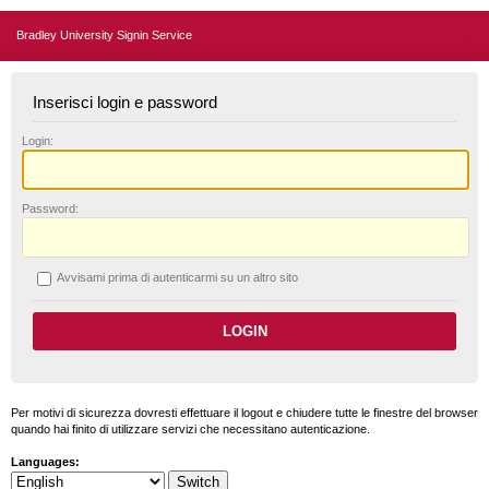
Bradley University Signin Service
Inserisci login e password
L
ogin:
P
assword:
A
vvisami prima di autenticarmi su un altro sito
Per motivi di sicurezza dovresti effettuare il logout e chiudere tutte le finestre del browser
quando hai finito di utilizzare servizi che necessitano autenticazione.
Languages: