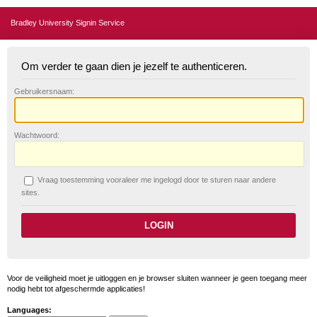
Bradley University Signin Service
Om verder te gaan dien je jezelf te authenticeren.
G
ebruikersnaam:
W
achtwoord:
V
raag toestemming vooraleer me ingelogd door te sturen naar andere
sites.
Voor de veiligheid moet je uitloggen en je browser sluiten wanneer je geen toegang meer
nodig hebt tot afgeschermde applicaties!
Languages: