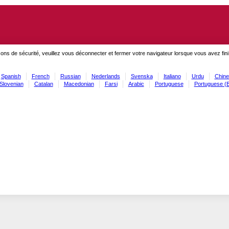
ons de sécurité, veuillez vous déconnecter et fermer votre navigateur lorsque vous avez fini
Spanish
French
Russian
Nederlands
Svenska
Italiano
Urdu
Chine
Slovenian
Catalan
Macedonian
Farsi
Arabic
Portuguese
Portuguese (B