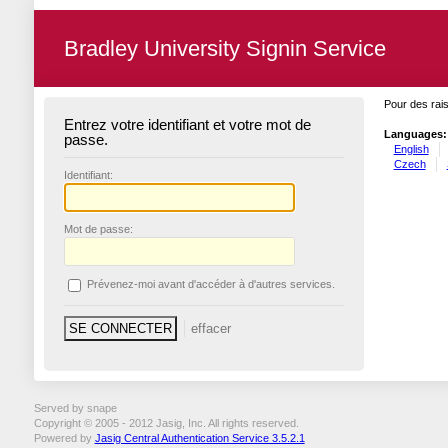
Bradley University Signin Service
Pour des rais
Entrez votre identifiant et votre mot de
Languages:
passe.
English
Czech
I
dentifiant:
M
ot de passe:
P
révenez-moi avant d'accéder à d'autres services.
Served by snape
Copyright © 2005 - 2012 Jasig, Inc. All rights reserved.
Powered by
Jasig Central Authentication Service 3.5.2.1