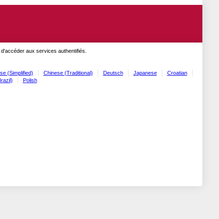
 d'accéder aux services authentifiés.
se (Simplified)
Chinese (Traditional)
Deutsch
Japanese
Croatian
razil)
Polish