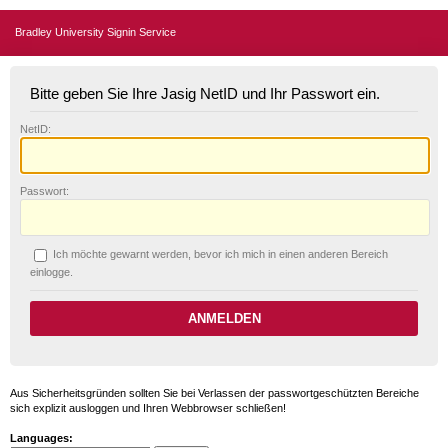
Bradley University Signin Service
Bitte geben Sie Ihre Jasig NetID und Ihr Passwort ein.
N
etID:
P
asswort:
Ich möchte ge
w
arnt werden, bevor ich mich in einen anderen Bereich
einlogge.
Aus Sicherheitsgründen sollten Sie bei Verlassen der passwortgeschützten Bereiche
sich explizit ausloggen und Ihren Webbrowser schließen!
Languages: