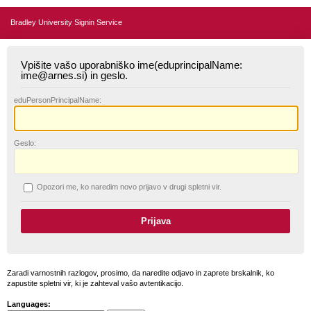
Bradley University Signin Service
Vpišite vašo uporabniško ime(eduprincipalName:
ime@arnes.si) in geslo.
edu
PersonPrincipalName:
G
eslo:
O
pozori me, ko naredim novo prijavo v drugi spletni vir.
Zaradi varnostnih razlogov, prosimo, da naredite odjavo in zaprete brskalnik, ko
zapustite spletni vir, ki je zahteval vašo avtentikacijo.
Languages: