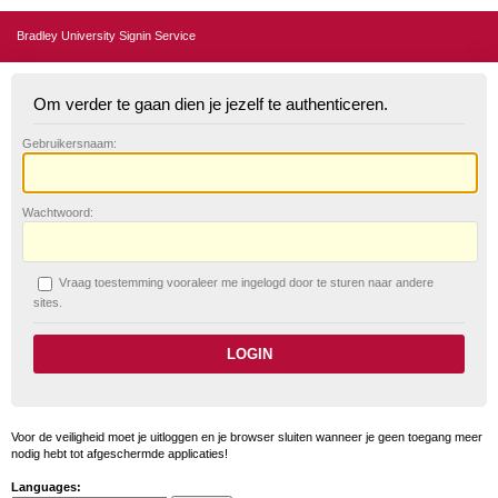
Bradley University Signin Service
Om verder te gaan dien je jezelf te authenticeren.
G
ebruikersnaam:
W
achtwoord:
V
raag toestemming vooraleer me ingelogd door te sturen naar andere
sites.
Voor de veiligheid moet je uitloggen en je browser sluiten wanneer je geen toegang meer
nodig hebt tot afgeschermde applicaties!
Languages: