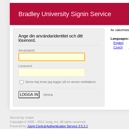
Bradley University Signin Service
Av säkerhets
Ange din användaridentitet och ditt
Languages:
lösenord.
English
Czech
A
nvändarid:
L
ösenord:
V
arna mig innan jag loggar på en annan webbtjänst.
Served by snape
Copyright © 2005 - 2012 Jasig, Inc. All rights reserved.
Powered by
Jasig Central Authentication Service 3.5.2.1