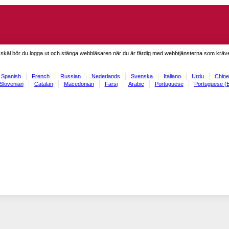
skäl bör du logga ut och stänga webbläsaren när du är färdig med webbtjänsterna som kräve
Spanish
French
Russian
Nederlands
Svenska
Italiano
Urdu
Chine
Slovenian
Catalan
Macedonian
Farsi
Arabic
Portuguese
Portuguese (B