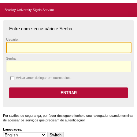
Bradley University Signin Service
Entre com seu usuário e Senha
U
suário:
S
enha:
A
visar anter de logar em outros sites.
Por razões de segurança, por favor deslogue e feche o seu navegador quando terminar
de acessar os serviços que precisam de autenticação!
Languages: