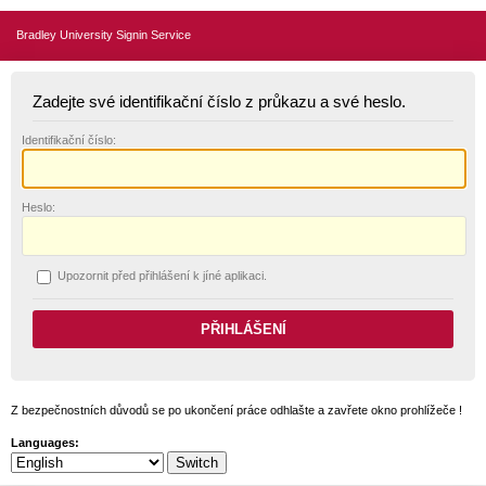
Bradley University Signin Service
Zadejte své identifikační číslo z průkazu a své heslo.
I
dentifikační číslo:
H
eslo:
U
pozornit před přihlášení k jíné aplikaci.
Z bezpečnostních důvodů se po ukončení práce odhlašte a zavřete okno prohlížeče !
Languages: