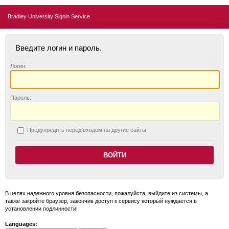
Bradley University Signin Service
Введите логин и пароль.
Логин:
П
ароль:
П
редупредить перед входом на другие сайты.
В целях надежного уровня безопасности, пожалуйста, выйдите из системы, а
также закройте браузер, закончив доступ к сервису который нуждается в
установлении подлинности!
Languages: