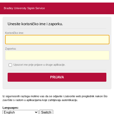
Bradley University Signin Service
Unesite korisničko ime i zaporku.
K
orisničko ime:
Z
aporka:
U
pozori me prije prijave u druge aplikacije.
Iz sigurnosnih razloga molimo vas da se odjavite i zatvorite web preglednik nakon što
završite s radom u aplikacijama koje zahtijevaju autentikaciju.
Languages: