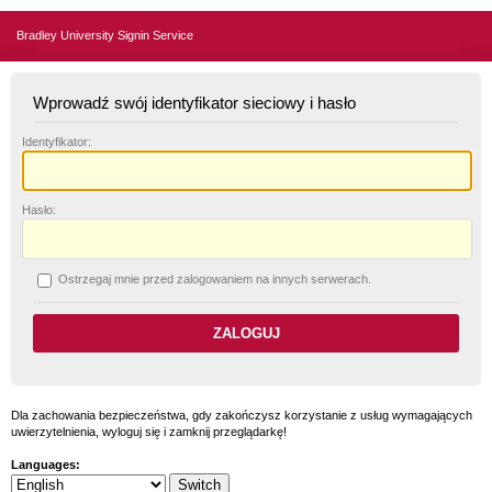
Bradley University Signin Service
Wprowadź swój identyfikator sieciowy i hasło
I
dentyfikator:
H
asło:
O
strzegaj mnie przed zalogowaniem na innych serwerach.
Dla zachowania bezpieczeństwa, gdy zakończysz korzystanie z usług wymagających
uwierzytelnienia, wyloguj się i zamknij przeglądarkę!
Languages: