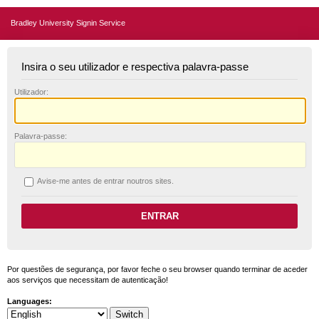
Bradley University Signin Service
Insira o seu utilizador e respectiva palavra-passe
U
tilizador:
P
alavra-passe:
A
vise-me antes de entrar noutros sites.
Por questões de segurança, por favor feche o seu browser quando terminar de aceder
aos serviços que necessitam de autenticação!
Languages: