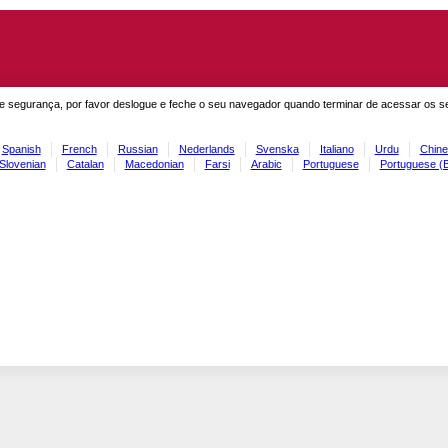
e segurança, por favor deslogue e feche o seu navegador quando terminar de acessar os s
Spanish
French
Russian
Nederlands
Svenska
Italiano
Urdu
Chine
Slovenian
Catalan
Macedonian
Farsi
Arabic
Portuguese
Portuguese (B