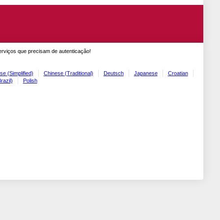
erviços que precisam de autenticação!
se (Simplified)
Chinese (Traditional)
Deutsch
Japanese
Croatian
razil)
Polish