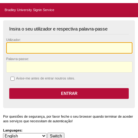
Bradley University Signin Service
Insira o seu utilizador e respectiva palavra-passe
U
tilizador:
P
alavra-passe:
A
vise-me antes de entrar noutros sites.
Por questões de segurança, por favor feche o seu browser quando terminar de aceder
aos serviços que necessitam de autenticação!
Languages: