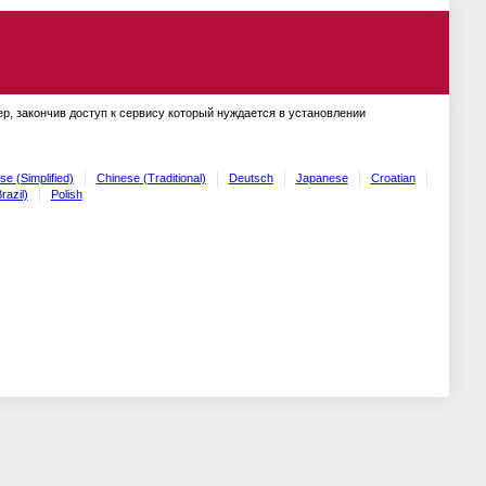
ер, закончив доступ к сервису который нуждается в установлении
se (Simplified)
Chinese (Traditional)
Deutsch
Japanese
Croatian
razil)
Polish