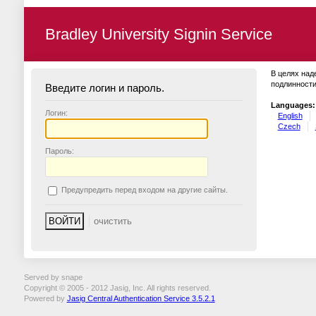
Bradley University Signin Service
В целях над
подлинности
Введите логин и пароль.
Languages:
Логин:
English
Czech
П
ароль:
П
редупредить перед входом на другие сайты.
Served by snape
Copyright © 2005 - 2012 Jasig, Inc. All rights reserved.
Powered by
Jasig Central Authentication Service 3.5.2.1