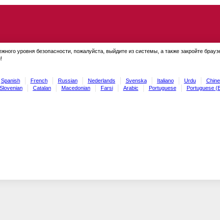
ежного уровня безопасности, пожалуйста, выйдите из системы, а также закройте брауз
!
Spanish
French
Russian
Nederlands
Svenska
Italiano
Urdu
Chine
Slovenian
Catalan
Macedonian
Farsi
Arabic
Portuguese
Portuguese (B