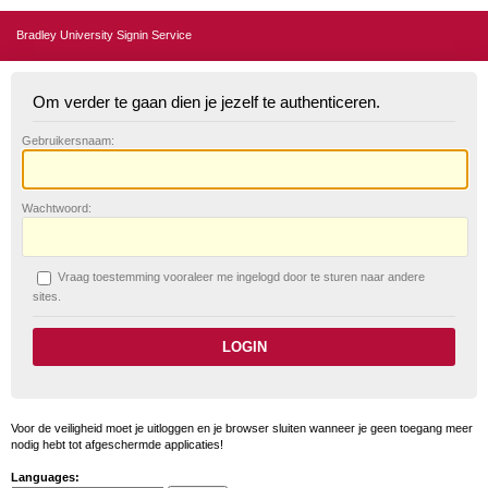
Bradley University Signin Service
Om verder te gaan dien je jezelf te authenticeren.
G
ebruikersnaam:
W
achtwoord:
V
raag toestemming vooraleer me ingelogd door te sturen naar andere
sites.
Voor de veiligheid moet je uitloggen en je browser sluiten wanneer je geen toegang meer
nodig hebt tot afgeschermde applicaties!
Languages: