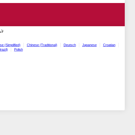
لأ!
se (Simplified)
Chinese (Traditional)
Deutsch
Japanese
Croatian
razil)
Polish