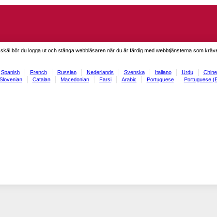
skäl bör du logga ut och stänga webbläsaren när du är färdig med webbtjänsterna som kräve
Spanish
French
Russian
Nederlands
Svenska
Italiano
Urdu
Chine
Slovenian
Catalan
Macedonian
Farsi
Arabic
Portuguese
Portuguese (B