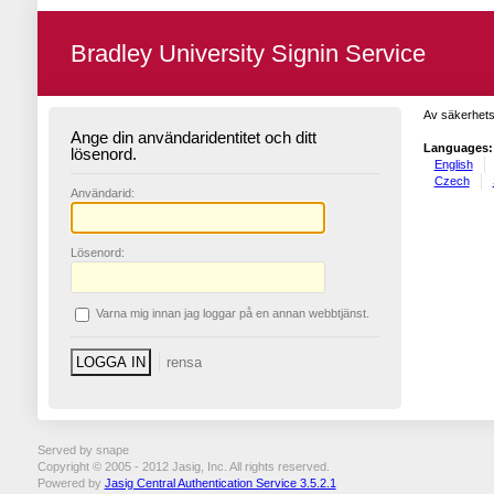
Bradley University Signin Service
Av säkerhets
Ange din användaridentitet och ditt
Languages:
lösenord.
English
Czech
A
nvändarid:
L
ösenord:
V
arna mig innan jag loggar på en annan webbtjänst.
Served by snape
Copyright © 2005 - 2012 Jasig, Inc. All rights reserved.
Powered by
Jasig Central Authentication Service 3.5.2.1