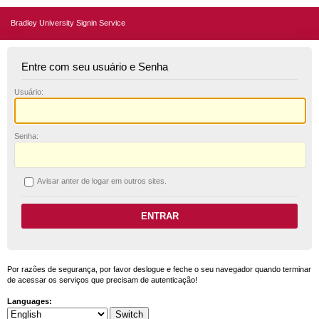
Bradley University Signin Service
Entre com seu usuário e Senha
U
suário:
S
enha:
A
visar anter de logar em outros sites.
Por razões de segurança, por favor deslogue e feche o seu navegador quando terminar
de acessar os serviços que precisam de autenticação!
Languages: