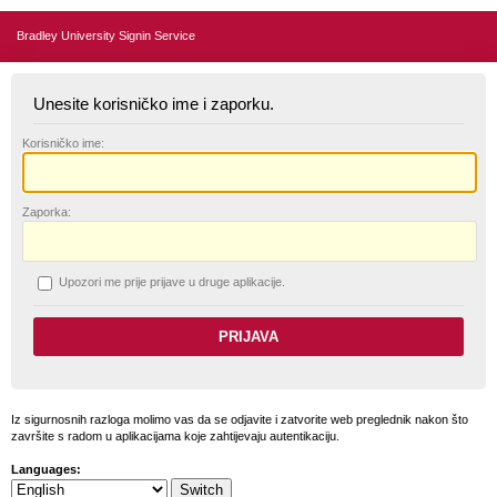
Bradley University Signin Service
Unesite korisničko ime i zaporku.
K
orisničko ime:
Z
aporka:
U
pozori me prije prijave u druge aplikacije.
Iz sigurnosnih razloga molimo vas da se odjavite i zatvorite web preglednik nakon što
završite s radom u aplikacijama koje zahtijevaju autentikaciju.
Languages: