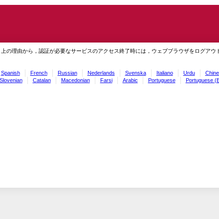
ィ上の理由から，認証が必要なサービスのアクセス終了時には，ウェブブラウザをログアウ
Spanish
French
Russian
Nederlands
Svenska
Italiano
Urdu
Chine
Slovenian
Catalan
Macedonian
Farsi
Arabic
Portuguese
Portuguese (B