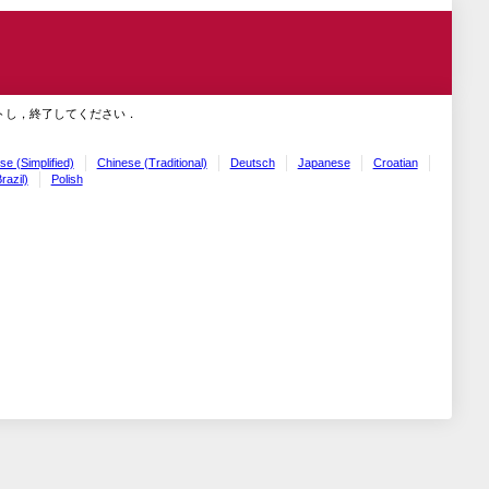
トし，終了してください．
se (Simplified)
Chinese (Traditional)
Deutsch
Japanese
Croatian
razil)
Polish