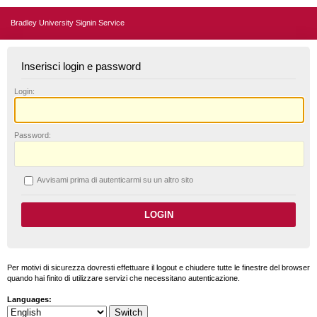
Bradley University Signin Service
Inserisci login e password
L
ogin:
P
assword:
A
vvisami prima di autenticarmi su un altro sito
Per motivi di sicurezza dovresti effettuare il logout e chiudere tutte le finestre del browser
quando hai finito di utilizzare servizi che necessitano autenticazione.
Languages: