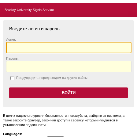
Bradley University Signin Service
Введите логин и пароль.
Логин:
П
ароль:
П
редупредить перед входом на другие сайты.
В целях надежного уровня безопасности, пожалуйста, выйдите из системы, а
также закройте браузер, закончив доступ к сервису который нуждается в
установлении подлинности!
Languages: