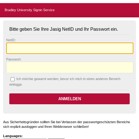
Bradley University Signin Service
Bitte geben Sie Ihre Jasig NetID und Ihr Passwort ein.
N
etID:
P
asswort:
Ich möchte ge
w
arnt werden, bevor ich mich in einen anderen Bereich
einlogge.
Aus Sicherheitsgründen sollten Sie bei Verlassen der passwortgeschützten Bereiche
sich explizit ausloggen und Ihren Webbrowser schließen!
Languages: