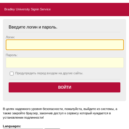
Bradley University Signin Service
Введите логин и пароль.
Логин:
П
ароль:
П
редупредить перед входом на другие сайты.
В целях надежного уровня безопасности, пожалуйста, выйдите из системы, а
также закройте браузер, закончив доступ к сервису который нуждается в
установлении подлинности!
Languages: