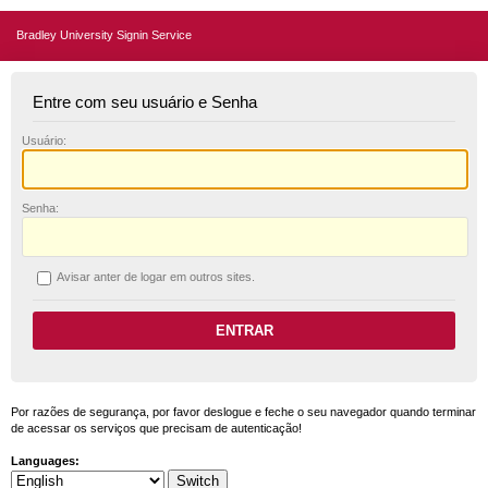
Bradley University Signin Service
Entre com seu usuário e Senha
U
suário:
S
enha:
A
visar anter de logar em outros sites.
Por razões de segurança, por favor deslogue e feche o seu navegador quando terminar
de acessar os serviços que precisam de autenticação!
Languages: