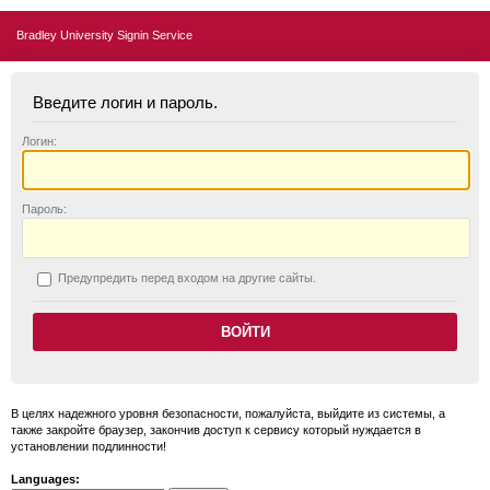
Bradley University Signin Service
Введите логин и пароль.
Логин:
П
ароль:
П
редупредить перед входом на другие сайты.
В целях надежного уровня безопасности, пожалуйста, выйдите из системы, а
также закройте браузер, закончив доступ к сервису который нуждается в
установлении подлинности!
Languages: