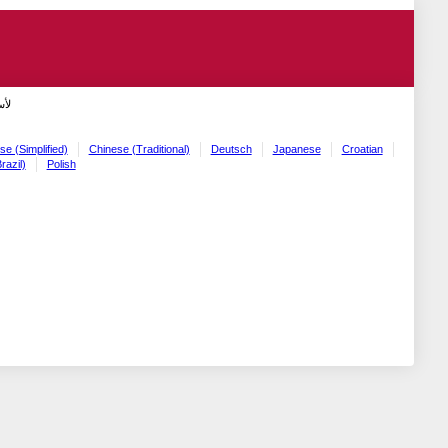
لأ!
se (Simplified)
Chinese (Traditional)
Deutsch
Japanese
Croatian
razil)
Polish