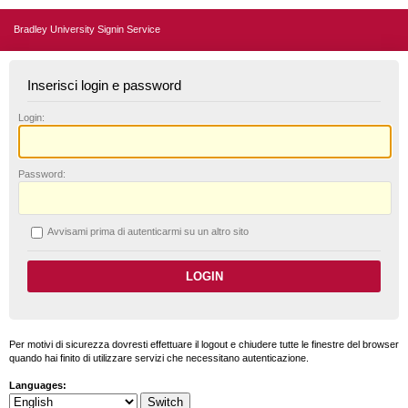
Bradley University Signin Service
Inserisci login e password
L
ogin:
P
assword:
A
vvisami prima di autenticarmi su un altro sito
Per motivi di sicurezza dovresti effettuare il logout e chiudere tutte le finestre del browser
quando hai finito di utilizzare servizi che necessitano autenticazione.
Languages: