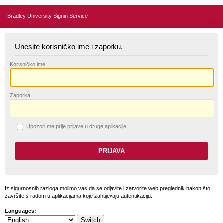
Bradley University Signin Service
Unesite korisničko ime i zaporku.
K
orisničko ime:
Z
aporka:
U
pozori me prije prijave u druge aplikacije.
Iz sigurnosnih razloga molimo vas da se odjavite i zatvorite web preglednik nakon što
završite s radom u aplikacijama koje zahtijevaju autentikaciju.
Languages: