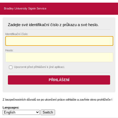
Bradley University Signin Service
Zadejte své identifikační číslo z průkazu a své heslo.
I
dentifikační číslo:
H
eslo:
U
pozornit před přihlášení k jíné aplikaci.
Z bezpečnostních důvodů se po ukončení práce odhlašte a zavřete okno prohlížeče !
Languages: