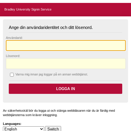
Bradley University Signin Service
Ange din användaridentitet och ditt lösenord.
A
nvändarid:
L
ösenord:
V
arna mig innan jag loggar på en annan webbtjänst.
Av säkerhetsskäl bör du logga ut och stänga webbläsaren när du är färdig med
webbtjänsterna som kräver inloggning.
Languages: