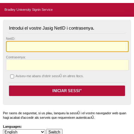
Bradley University Signin Service
Introdui el vostre Jasig NetID i contrasenya.
N
etID:
C
ontrasenya:
A
viseu-me abans d'obrir sessiÛ en altres llocs.
Per raons de seguretat, si us plau, tanqueu la sessiÛ i el vostre navegador web quan
hagi acabat d'accedir als serveis que requereixen autenticaciÛ.
Languages: