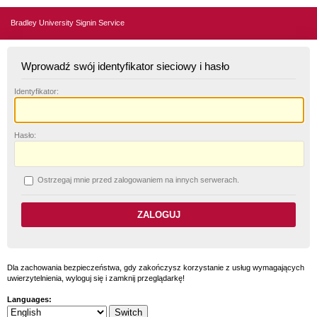
Bradley University Signin Service
Wprowadź swój identyfikator sieciowy i hasło
I
dentyfikator:
H
asło:
O
strzegaj mnie przed zalogowaniem na innych serwerach.
Dla zachowania bezpieczeństwa, gdy zakończysz korzystanie z usług wymagających
uwierzytelnienia, wyloguj się i zamknij przeglądarkę!
Languages: