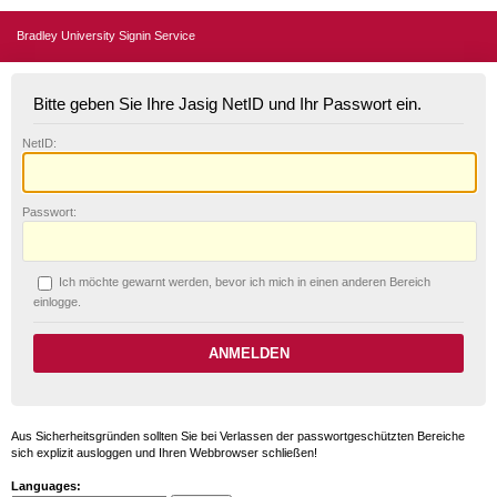
Bradley University Signin Service
Bitte geben Sie Ihre Jasig NetID und Ihr Passwort ein.
N
etID:
P
asswort:
Ich möchte ge
w
arnt werden, bevor ich mich in einen anderen Bereich
einlogge.
Aus Sicherheitsgründen sollten Sie bei Verlassen der passwortgeschützten Bereiche
sich explizit ausloggen und Ihren Webbrowser schließen!
Languages: